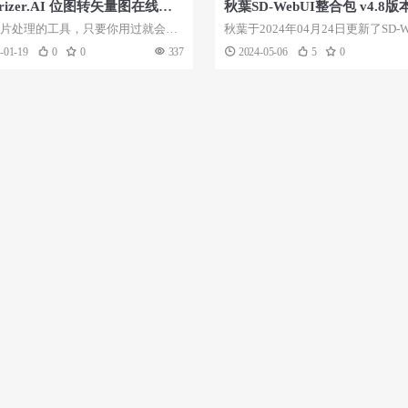
torizer.AI 位图转矢量图在线工
秋葉SD-WebUI整合包 v4.8
日志
片处理的工具，只要你用过就会立
秋葉于2024年04月24日更新了SD-W
 。能快速轻松地将 JPEG 和 P...
整合包 v4.8版本。以下为此...
-01-19
0
0
337
2024-05-06
5
0