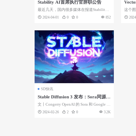
Stability AI首席执行官辞职公告
Vec
具
最近几天，国内很多媒体在报道Stability
这个图
AI首席执行官辞职的事情时夸大其...
马路转粉
2024-04-01
0
0
852
2024
SD快讯
Stable Diffusion 3 发布：Sora同源技
术 效果暴打DALL·E3
文丨Congerry OpenAI 的 Sora 和 Google 的
Gemin...
2024-02-26
2
0
3.2K