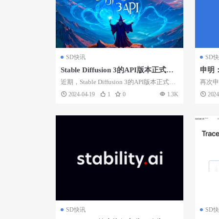
SD快讯
SD
Stable Diffusion 3的API版本正式发
申明：本
布
官网
近期，Stable Diffusion 3的API版本正式发
再次申明
布。Stable D...
的官方网站
2024-04-19
1
0
1.3K
2024
SD快讯
SD